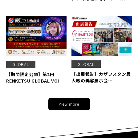
Hub」、”人”で魅力を伝え
ーダー2名が「RENKETSUカ
る新卒採用支援サービス
ンファレンス2026」に参戦
「Future Leaders Hub
決定！
Recruit」を2026年秋リリ
ース
GLOBAL
GLOBAL
【出展報告】カザフスタン最
【期間限定公開】第2回
大級の美容展示会
RENKETSU GLOBAL VOICE
「CENTRAL ASIA BEAUTY
ウェビナー動画の特別配信が
EXPO 2026」で確かな成
スタート！日本No.1ライブ
果。未知の市場に踏み出す勇
コマーサー・燕 咏靖氏が語
View more
気が「新たな一歩」に変わる
る「ライブコマースの最前
瞬間
線」