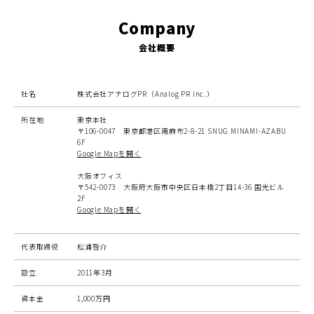
Company
会社概要
社名
株式会社アナログPR（Analog PR inc.）
所在地
東京本社
〒106-0047 東京都港区南麻布2-8-21 SNUG MINAMI-AZABU
6F
Google Mapを開く
大阪オフィス
〒542-0073 大阪府大阪市中央区日本橋2丁目14-36 国光ビル
2F
Google Mapを開く
代表取締役
松浦啓介
設立
2011年3月
資本金
1,000万円