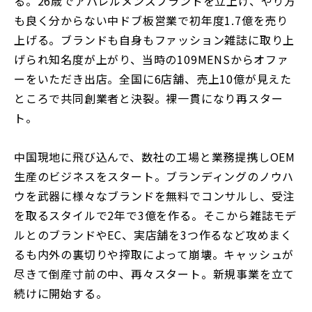
る。26歳でアパレルメンズブランドを立上げ、やり方
も良く分からない中ドブ板営業で初年度1.7億を売り
上げる。ブランドも自身もファッション雑誌に取り上
げられ知名度が上がり、当時の109MENSからオファ
ーをいただき出店。全国に6店舗、売上10億が見えた
ところで共同創業者と決裂。裸一貫になり再スター
ト。
中国現地に飛び込んで、数社の工場と業務提携しOEM
生産のビジネスをスタート。ブランディングのノウハ
ウを武器に様々なブランドを無料でコンサルし、受注
を取るスタイルで2年で3億を作る。そこから雑誌モデ
ルとのブランドやEC、実店舗を3つ作るなど攻めまく
るも内外の裏切りや搾取によって崩壊。キャッシュが
尽きて倒産寸前の中、再々スタート。新規事業を立て
続けに開始する。