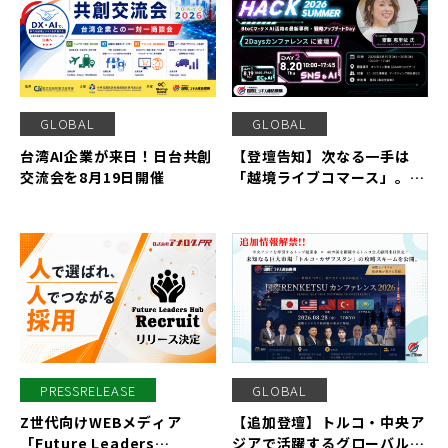
GLOBAL
GLOBAL
台湾AI企業が来日！日台共創
【登壇告知】次なる一手は
交流会を8月19日開催
「越境ライブコマース」。株
式会社マクロジ主催のEC戦
略セミナーに国際ビジネス連
結機構の齋藤恵里依が登壇い
たします。
PRESSRELEASE
GLOBAL
Z世代向けWEBメディア
【追加登壇】トルコ・中央ア
「Future Leaders
ジアで活躍するグローバルリ