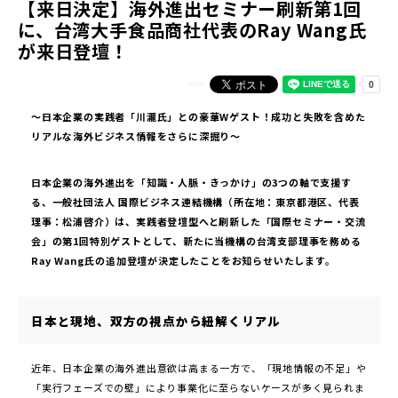
【来日決定】海外進出セミナー刷新第1回
に、台湾大手食品商社代表のRay Wang氏
が来日登壇！
〜日本企業の実践者「川瀧氏」との豪華Wゲスト！成功と失敗を含めた
リアルな海外ビジネス情報をさらに深掘り〜
日本企業の海外進出を「知識・人脈・きっかけ」の3つの軸で支援す
る、一般社団法人 国際ビジネス連結機構（所在地：東京都港区、代表
理事：松浦啓介）は、実践者登壇型へと刷新した「国際セミナー・交流
会」の第1回特別ゲストとして、新たに当機構の台湾支部理事を務める
Ray Wang氏の追加登壇が決定したことをお知らせいたします。
日本と現地、双方の視点から紐解くリアル
近年、日本企業の海外進出意欲は高まる一方で、「現地情報の不足」や
「実行フェーズでの壁」により事業化に至らないケースが多く見られま