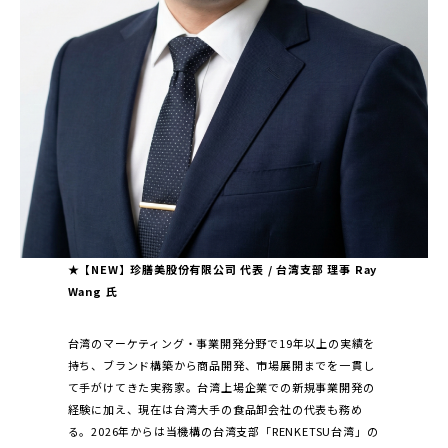
★【NEW】珍膳美股份有限公司 代表 / 台湾支部 理事 Ray
Wang 氏
台湾のマーケティング・事業開発分野で19年以上の実績を
持ち、ブランド構築から商品開発、市場展開までを一貫し
て手がけてきた実務家。台湾上場企業での新規事業開発の
経験に加え、現在は台湾大手の食品卸会社の代表も務め
る。2026年からは当機構の台湾支部「RENKETSU台湾」の