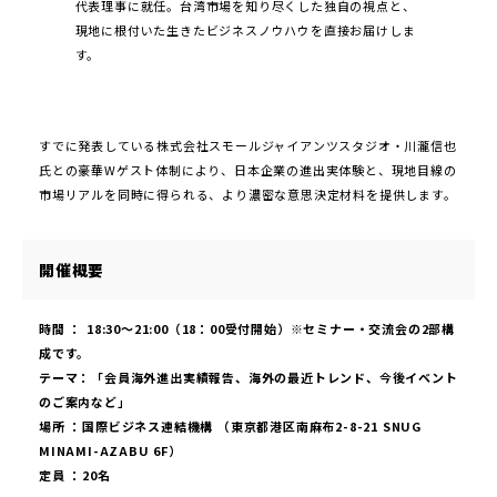
代表理事に就任。台湾市場を知り尽くした独自の視点と、
現地に根付いた生きたビジネスノウハウを直接お届けしま
す。
すでに発表している株式会社スモールジャイアンツスタジオ・川瀧信也
氏との豪華Wゲスト体制により、日本企業の進出実体験と、現地目線の
市場リアルを同時に得られる、より濃密な意思決定材料を提供します。
開催概要
時間 ： 18:30〜21:00（18：00受付開始）※セミナー・交流会の2部構
成です。
テーマ：「会員海外進出実績報告、海外の最近トレンド、今後イベント
のご案内など」
場所 ：国際ビジネス連結機構 （東京都港区南麻布2-8-21 SNUG
MINAMI-AZABU 6F）
定員 ：20名