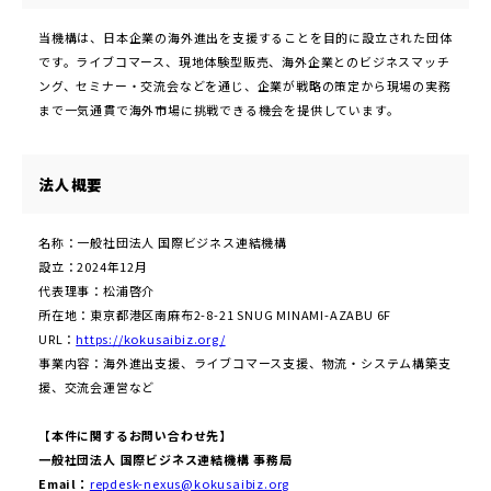
当機構は、日本企業の海外進出を支援することを目的に設立された団体
です。ライブコマース、現地体験型販売、海外企業とのビジネスマッチ
ング、セミナー・交流会などを通じ、企業が戦略の策定から現場の実務
まで一気通貫で海外市場に挑戦できる機会を提供しています。
法人概要
名称：一般社団法人 国際ビジネス連結機構
設立：2024年12月
代表理事：松浦啓介
所在地：東京都港区南麻布2-8-21 SNUG MINAMI-AZABU 6F
URL：
https://kokusaibiz.org/
事業内容：海外進出支援、ライブコマース支援、物流・システム構築支
援、交流会運営など
【本件に関するお問い合わせ先】
一般社団法人 国際ビジネス連結機構 事務局
Email：
repdesk-nexus@kokusaibiz.org