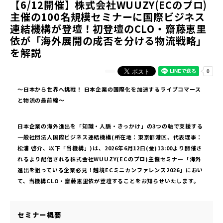
【6/12開催】株式会社WUUZY(ECのプロ)
主催の100名規模セミナーに国際ビジネス
連結機構が登壇！初登壇のCLO・齋藤恵里
依が「海外展開の成否を分ける物流戦略」
を解説
～日本から世界へ挑戦！ 日本企業の国際化を加速するライブコマース
と物流の最前線～
日本企業の海外進出を「知識・人脈・きっかけ」の3つの軸で支援する
一般社団法人国際ビジネス連結機構(所在地：東京都港区、代表理事：
松浦 啓介、以下「当機構」)は、2026年6月12日(金)13:00より開催さ
れるより配信される株式会社WUUZY(ECのプロ)主催セミナー「海外
進出を狙っている企業必見！越境ECミニカンファレンス2026」におい
て、当機構CLO・齋藤恵里依が登壇することをお知らせいたします。
セミナー概要