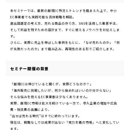
本セミナーでは、最新の越境EC市況とトレンドを踏まえた上で、中小
EC事業者でも実践可能な具体戦略を解説。
進出国選定の考え方、売れる商品の作り方、SNSを活用した集客手法、
そして利益を残すための設計まで、すぐに使えるノウハウをお伝えしま
す。
さらに、実際に売上を伸ばした事例をもとに、「なぜ売れたのか」「何
が失敗だったのか」まで踏み込み、再現性のある形でご紹介します。
セミナー開催の背景
「越境ECは伸びていると聞くが、実際どうなのか？」
「海外販売に挑戦したいが、何から始めればいいのか分からない」
そんな悩みを抱えるEC事業者は少なくありません。
実際、越境EC市場は拡大を続けている一方で、参入企業の増加や広告
費・物流費の高騰により、
“出せば売れる時代”はすでに終わっています。
現在は、戦略なしでは成果が出ない「実力主義の市場」へと変化してい
ます。