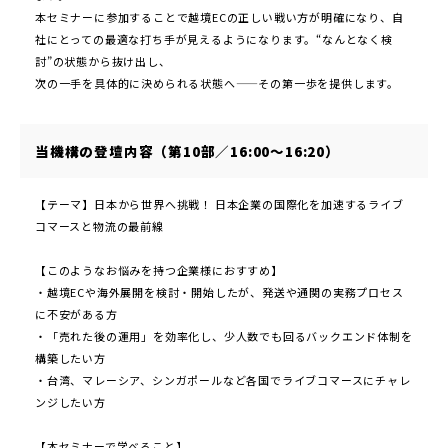
本セミナーに参加することで越境ECの正しい戦い方が明確になり、自
社にとっての最適な打ち手が見えるようになります。“なんとなく検
討”の状態から抜け出し、
次の一手を具体的に決められる状態へ——その第一歩を提供します。
当機構の登壇内容（第10部／16:00～16:20）
【テーマ】日本から世界へ挑戦！ 日本企業の国際化を加速するライブ
コマースと物流の最前線
【このようなお悩みを持つ企業様におすすめ】
・越境ECや海外展開を検討・開始したが、発送や通関の実務プロセス
に不安がある方
・「売れた後の運用」を効率化し、少人数でも回るバックエンド体制を
構築したい方
・台湾、マレーシア、シンガポールなど各国でライブコマースにチャレ
ンジしたい方
【本セミナーで学べること】