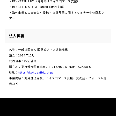
・RENKETSU LIVE（海外向けライブコマース支援）
・RENKETSU STORE（越境EC販売支援）
・海外企業との交流会や提携 ・海外展開に関するセミナーや体験型ツ
アー
法人概要
名称：一般社団法人 国際ビジネス連結機構
設立：2024年12月
代表理事：松浦啓介
所在地：東京都港区南麻布2-8-21 SNUG MINAMI-AZABU 6F
URL：
https://kokusaibiz.org/
事業内容：海外進出支援、ライブコマース支援、交流会・フォーラム運
営など