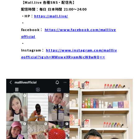
【Mall.live 各種SNS・配信先】
配信時間：毎日 日本時間 21:00〜24:00
・HP：
https://mall.live/
・
Facebook：
https://www.facebook.com/malllive
official
・
Instagram：
https://www.instagram.com/mallliv
eofficial?igsh=MWxweXRyamNjcW8wNQ==