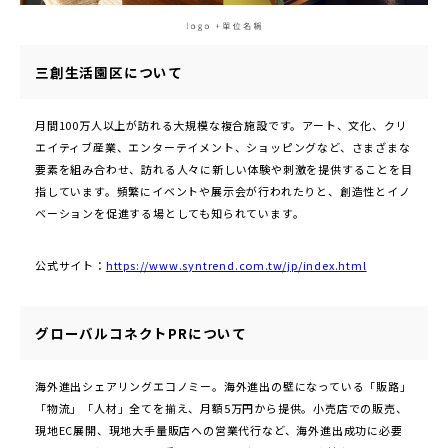
三創生活園区について
月間100万人以上が訪れる大規模な複合施設です。アート、文化、クリ
エイティブ産業、エンターテイメント、ショッピングなど、さまざまな
要素を組み合わせ、訪れる人々に新しい体験や刺激を提供することを目
指しています。頻繁にイベントや展示会が行われたりと、創造性とイノ
ベーションを促進する場としても知られています。
公式サイト：
https://www.syntrend.com.tw/jp/index.html
グローバルコネクトPRについて
海外進出シェアリングエコノミー。海外進出の壁になっている「販路」
「物流」「人材」全てを揃え、月額5万円から提供。小売店での販売、
現地EC展開、現地大手量販店への営業代行など、海外進出成功に必要