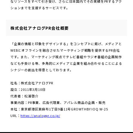
なリソースをすべて引き受け、さらに日本国内でその実績をPRするアク
ションまでを支援するサービスです。
株式会社アナログPR会社概要
「企業の情報と印象をデザインする」をコンセプトに掲げ、メディアと
WEBとオフラインを融合させたマーケティング戦略を提供するPR会社
です。また、マーケティング視点でテレビ番組やラジオ番組の企画制作
なども手掛ける等、多角的にメディアと企業を組み合わせることによる
シナジーの創出を得意としております。
社名：株式会社アナログPR
設⽴：2011年3⽉10⽇
代表者：松浦啓介
事業内容：PR事業、広告代理業、アパレル商品の企画・販売
本社：東京都港区東⿇布1丁⽬9番11号GROWTHBY IOQ W-25
URL：
https://analogpr.co.jp/