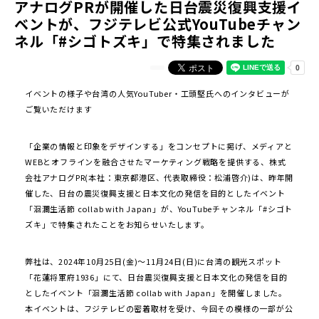
アナログPRが開催した日台震災復興支援イ
ベントが、フジテレビ公式YouTubeチャン
ネル「#シゴトズキ」で特集されました
イベントの様子や台湾の人気YouTuber・工頭堅氏へのインタビューが
ご覧いただけます
「企業の情報と印象をデザインする」をコンセプトに掲げ、メディアと
WEBとオフラインを融合させたマーケティング戦略を提供する、株式
会社アナログPR(本社：東京都港区、代表取締役：松浦啓介)は、昨年開
催した、日台の震災復興支援と日本文化の発信を目的としたイベント
「洄瀾生活節 collab with Japan」が、YouTubeチャンネル「#シゴト
ズキ」で特集されたことをお知らせいたします。
弊社は、2024年10月25日(金)～11月24日(日)に台湾の観光スポット
「花蓮将軍府1936」にて、日台震災復興支援と日本文化の発信を目的
としたイベント「洄瀾生活節 collab with Japan」を開催しました。
本イベントは、フジテレビの密着取材を受け、今回その模様の一部が公