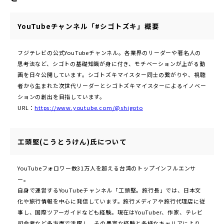
YouTubeチャンネル「#シゴトズキ」概要
フジテレビの公式YouTubeチャンネル。各業界のリーダーや著名人の
思考法など、シゴトの基礎知識が身に付き、モチベーションが上がる動
画を日々公開しています。シゴトズキマイスター同士の繋がりや、視聴
者から生まれた次世代リーダーとシゴトズキマイスターによるイノベー
ションの創出を目指しています。
URL：
https://www.youtube.com/@shigoto
工頭堅(こうとうけん)氏について
YouTubeフォロワー数31万人を超える台湾のトップインフルエンサ
ー。
自身で運営するYouTubeチャンネル「工頭堅。旅行長」では、日本文
化や旅行情報を中心に発信しています。旅行メディアや旅行代理店に従
事し、国際ツアーガイドなども経験。現在はYouTuber、作家、テレビ
司会者など多方面で活躍し、その豊富な経験と多様なキャリアにより、