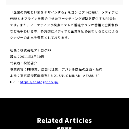
「企業の情報と印象をデザインする」をコンセプトに掲げ、メディアと
WEBとオフラインを融合させたマーケティング戦略を提供するPR会社
です。また、マーケティング視点でテレビ番組やラジオ番組の企画制作
なども手掛ける等、多角的にメディアと企業を組み合わせることによる
シナジーの創出を得意としております。
社名：株式会社アナログPR
設⽴：2011年3⽉10⽇
代表者：松浦啓介
事業内容：PR事業、広告代理業、アパレル商品の企画・販売
本社：東京都港区南麻布2-8-21 SNUG MINAMI-AZABU 6F
URL：
https://analogpr.co.jp/
Related Articles
最新記事