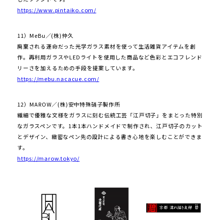
https://www.pintaiko.com/
11）MeBu／(株)仲久
廃棄される運命だった光学ガラス素材を使って生活雑貨アイテムを創
作。再利用ガラスやLEDライトを使用した商品など色彩とエコフレンド
リーさを加えるための手段を提案しています。
https://mebu.nacacue.com/
12）MAROW／(株)安中特殊硝子製作所
繊細で優雅な文様をガラスに刻む伝統工芸「江戸切子」をまとった特別
なガラスペンです。1本1本ハンドメイドで制作され、江戸切子のカット
とデザイン、緻密なペン先の設計による書き心地を楽しむことができま
す。
https://marow.tokyo/