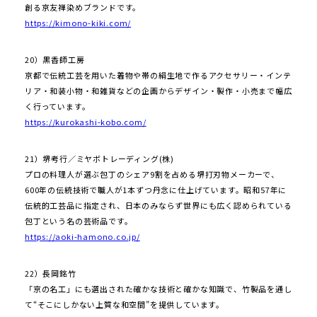
創る京友禅染めブランドです。
https://kimono-kiki.com/
20）黒香師工房
京都で伝統工芸を用いた着物や帯の絹生地で作るアクセサリー・インテ
リア・和装小物・和雑貨などの企画からデザイン・製作・小売まで幅広
く行っています。
https://kurokashi-kobo.com/
21）堺考行／ミヤボトレーディング(株)
プロの料理人が選ぶ包丁のシェア9割を占める堺打刃物メーカーで、
600年の伝統技術で職人が1本ずつ丹念に仕上げています。昭和57年に
伝統的工芸品に指定され、日本のみならず世界にも広く認められている
包丁という名の芸術品です。
https://aoki-hamono.co.jp/
22）長岡銘竹
「京の名工」にも選出された確かな技術と確かな知識で、竹製品を通し
て“そこにしかない上質な和空間”を提供しています。