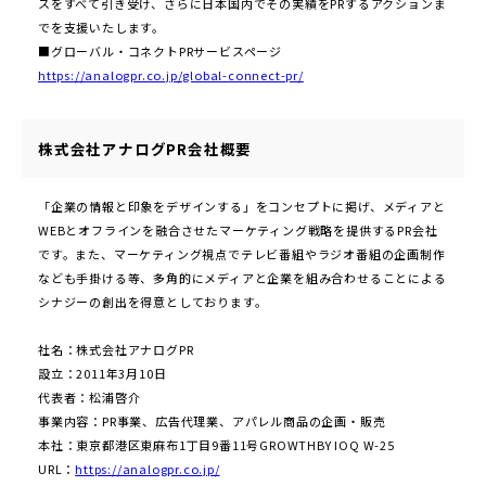
スをすべて引き受け、さらに日本国内でその実績をPRするアクションま
でを支援いたします。
■グローバル・コネクトPRサービスページ
https://analogpr.co.jp/global-connect-pr/
株式会社アナログPR会社概要
「企業の情報と印象をデザインする」をコンセプトに掲げ、メディアと
WEBとオフラインを融合させたマーケティング戦略を提供するPR会社
です。また、マーケティング視点でテレビ番組やラジオ番組の企画制作
なども手掛ける等、多角的にメディアと企業を組み合わせることによる
シナジーの創出を得意としております。
社名：株式会社アナログPR
設⽴：2011年3⽉10⽇
代表者：松浦啓介
事業内容：PR事業、広告代理業、アパレル商品の企画・販売
本社：東京都港区東⿇布1丁⽬9番11号GROWTHBY IOQ W-25
URL：
https://analogpr.co.jp/