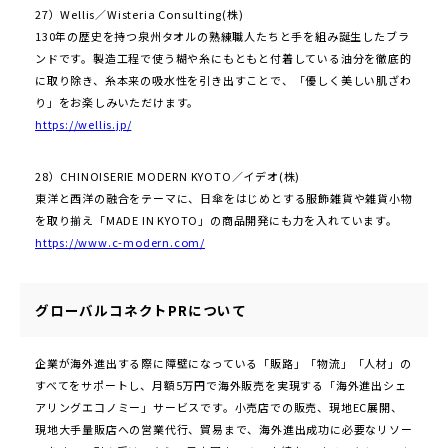
27）Wellis／Wisteria Consulting(株)
130年の歴史を持つ泉州タオルの熟練職人たちと手を組み誕生したブラ
ンドです。製造工程で使う糊や糸にもともと付着している油分を徹底的
に取り除き、糸本来の吸水性を引き出すことで、「優しく美しい肌ざわ
り」をお楽しみいただけます。
https://wellis.jp/
28）CHINOISERIE MODERN KYOTO／イデオ(株)
東洋と西洋の融合をテーマに、日傘をはじめとする服飾雑貨や雑貨小物
を取り揃え「MADE IN KYOTO」の商品開発にも力を入れています。
https://www.c-modern.com/
グローバルコネクトPRについて
企業が海外進出する際に障壁になっている「販路」「物流」「人材」の
すべてをサポートし、月額5万円で海外販売を実現する「海外進出シェ
アリングエコノミー」サービスです。小売店での販売、現地EC展開、
現地大手量販店への営業代行、貿易まで、海外進出成功に必要なリソー