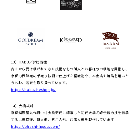
13）HABU／(株)西捷
古くから受け継がれてきた技術をもつ職人とお客様の中継地を目指し、
京都の西陣織の手織り技術で仕上げた絹織物や、本金箔や焼箔を用いた
うちわ、浴衣も取り扱っています。
https://habu.theshop.jp/
14）大橋弌峰
京都鱗形屋九代目中村太兵衛氏に師事した初代大橋弌峰伝統の技を伝承
する古典京雛、雛人形、五月人形、武者人形を製作しています
https://ohashi-ippou.com/