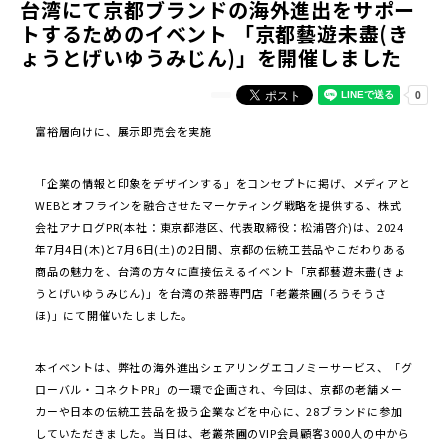
台湾にて京都ブランドの海外進出をサポー
トするためのイベント 「京都藝遊未盡(き
ょうとげいゆうみじん)」を開催しました
富裕層向けに、展示即売会を実施
「企業の情報と印象をデザインする」をコンセプトに掲げ、メディアと
WEBとオフラインを融合させたマーケティング戦略を提供する、株式
会社アナログPR(本社：東京都港区、代表取締役：松浦啓介)は、2024
年7月4日(木)と7月6日(土)の2日間、京都の伝統工芸品やこだわりある
商品の魅力を、台湾の方々に直接伝えるイベント「京都藝遊未盡(きょ
うとげいゆうみじん)」を台湾の茶器専門店「老叢茶圃(ろうそうさ
ほ)」にて開催いたしました。
本イベントは、弊社の海外進出シェアリングエコノミーサービス、「グ
ローバル・コネクトPR」の一環で企画され、今回は、京都の老舗メー
カーや日本の伝統工芸品を扱う企業などを中心に、28ブランドに参加
していただきました。当日は、老叢茶圃のVIP会員顧客3000人の中から