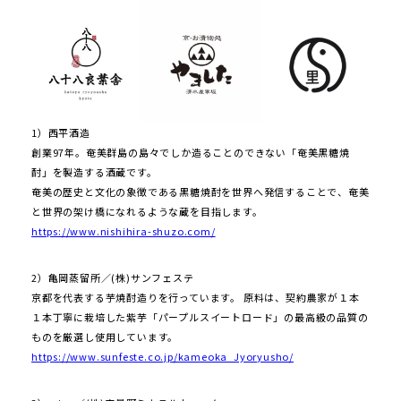
1）西平酒造
創業97年。奄美群島の島々でしか造ることのできない「奄美黒糖焼
酎」を製造する酒蔵です。
奄美の歴史と文化の象徴である黒糖焼酎を世界へ発信することで、奄美
と世界の架け橋になれるような蔵を目指します。
https://www.nishihira-shuzo.com/
2）亀岡蒸留所／(株)サンフェステ
京都を代表する芋焼酎造りを行っています。 原料は、契約農家が１本
１本丁寧に栽培した紫芋「パープルスイートロード」の最高級の品質の
ものを厳選し使用しています。
https://www.sunfeste.co.jp/kameoka_Jyoryusho/