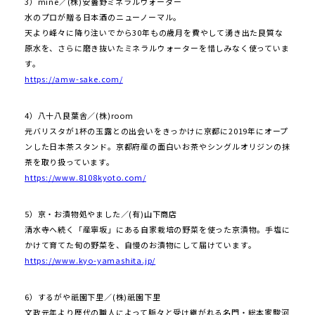
3）mine／(株)安曇野ミネラルウォーター
水のプロが贈る日本酒のニューノーマル。
天より峰々に降り注いでから30年もの歳月を費やして湧き出た良質な
原水を、さらに磨き抜いたミネラルウォーターを惜しみなく使っていま
す。
https://amw-sake.com/
4）八十八良葉舎／(株)room
元バリスタが1杯の玉露との出会いをきっかけに京都に2019年にオープ
ンした日本茶スタンド。京都府産の面白いお茶やシングルオリジンの抹
茶を取り扱っています。
https://www.8108kyoto.com/
5）京・お漬物処やました／(有)山下商店
清水寺へ続く「産寧坂」にある自家栽培の野菜を使った京漬物。手塩に
かけて育てた旬の野菜を、自慢のお漬物にして届けています。
https://www.kyo-yamashita.jp/
6）するがや祇園下里／(株)祇園下里
文政元年より歴代の職人によって脈々と受け継がれる名門・総本家駿河