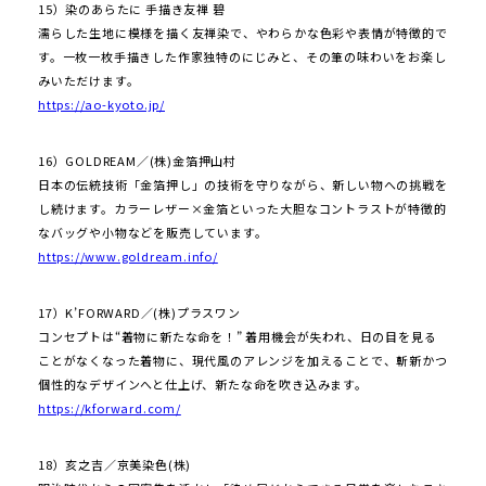
15）染のあらたに 手描き友禅 碧
濡らした生地に模様を描く友禅染で、やわらかな色彩や表情が特徴的で
す。一枚一枚手描きした作家独特のにじみと、その筆の味わいをお楽し
みいただけます。
https://ao-kyoto.jp/
16）GOLDREAM／(株)金箔押山村
日本の伝統技術「金箔押し」の技術を守りながら、新しい物への挑戦を
し続けます。カラーレザー×金箔といった大胆なコントラストが特徴的
なバッグや小物などを販売しています。
https://www.goldream.info/
17）K’FORWARD／(株)プラスワン
コンセプトは“着物に新たな命を！” 着用機会が失われ、日の目を見る
ことがなくなった着物に、現代風のアレンジを加えることで、斬新かつ
個性的なデザインへと仕上げ、新たな命を吹き込みます。
https://kforward.com/
18）亥之吉／京美染色(株)