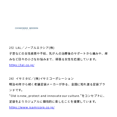
25）LAL／ノーブルエクシア(株)
子宮などの女性疾患や不妊、乳がんの治療後のサポートから痛みや、痒
みなど日々の小さなお悩みまで、頑張る女性を応援しています。
https://lal.co.jp/
26）イサミタビ／(株)イサミコーポレーション
明治40年から続く老舗足袋メーカーが作る、全国に知れ渡る足袋ブラ
ンドです。
“Old is new, protect and innovate our culture.”をコンセプトに、
足袋をよりカジュアルに個性的に楽しむことを提案しています。
https://www.isamicorp.co.jp/