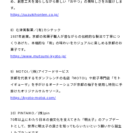
め、創意工夫を凝らしながら新しい「おやつ」の美味しさをお届けしま
す。
https://suzukihonten.co.jp/
8）む津美製菓／(有)カシテック
1937年創業。京都の和菓子職人が昔ながらの伝統的な製法で丁寧につ
くりあげた、本格的な「和」の味わいをカジュアルに楽しめる京都のお
菓子です。
https://www.mutsumi-kyoto.jp/
9）MOTOI／(株)アイフードサービス
京都を代表するモダンフレンチの名店「MOTOI」や餃子専門店「モト
イギョーザ」を手がけるオーナーシェフが京都の柚子を使用し特別に手
掛けたオリジナルサルサソース。
https://kyoto-motoi.com/
10）PINTAIKO／(株)pin
70年以上にわたり日本の食文化を支えてきた「明太子」のアップデー
トとして、世界に明太子の良さを知ってもらいたいという願いから誕生
したブランドです。