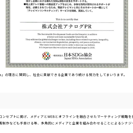
Gs」の理念に賛同し、社会に貢献できる企業であり続ける努力をしてまいります。
コンセプトに掲げ、メディアとWEBとオフラインを融合させたマーケティング戦略を
画制作なども手掛ける等、多角的にメディアと企業を組み合わせることによるシナジ