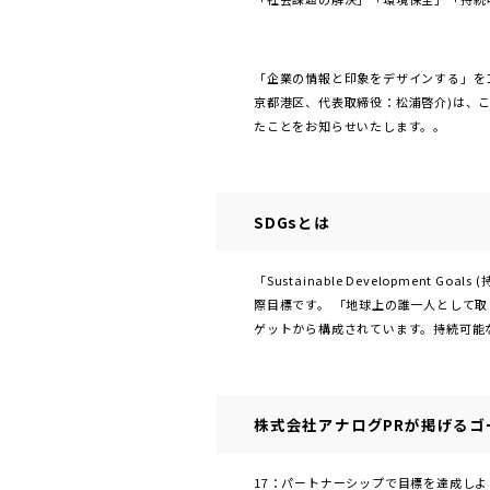
「企業の情報と印象をデザインする」を
京都港区、代表取締役：松浦啓介)は、こ
たことをお知らせいたします。。
SDGsとは
「Sustainable Developme
際目標です。 「地球上の誰一人として取
ゲットから構成されています。持続可能
株式会社アナログPRが掲げるゴ
17：パートナーシップで目標を達成しよ