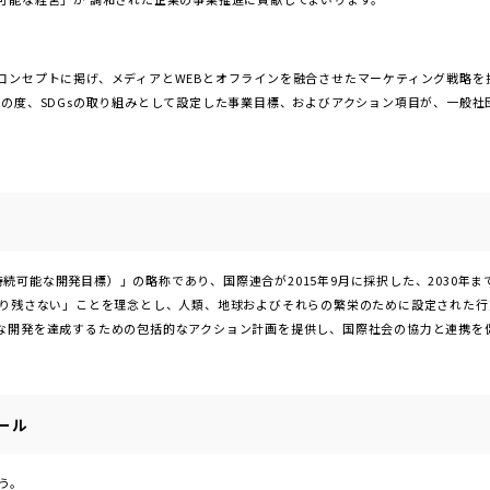
コンセプトに掲げ、メディアとWEBとオフラインを融合させたマーケティング戦略を提
の度、SDGsの取り組みとして設定した事業目標、およびアクション項目が、一般社
nt Goals (持続可能な開発目標）」の略称であり、国際連合が2015年9月に採択した、20
り残さない」ことを理念とし、人類、地球およびそれらの繁栄のために設定された行動
な開発を達成するための包括的なアクション計画を提供し、国際社会の協力と連携を
ール
う。