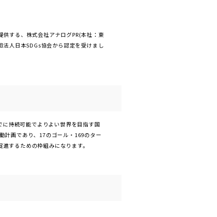
供する、株式会社アナログPR(本社：東
団法人日本SDGs協会から認定を受けまし
30年までに持続可能でよりよい世界を目指す国
計画であり、17のゴール・169のター
促進するための枠組みになります。