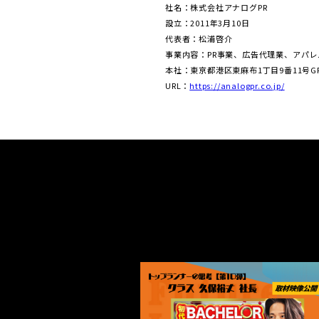
社名：株式会社アナログPR
設⽴：2011年3⽉10⽇
代表者：松浦啓介
事業内容：PR事業、広告代理業、アパ
本社：東京都港区東⿇布1丁⽬9番11号GROW
URL：
https://analogpr.co.jp/