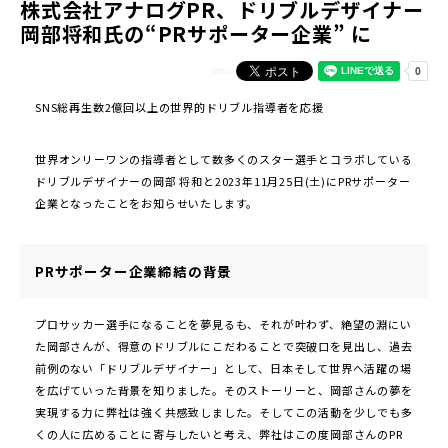
株式会社アナログPR、ドリブルデザイナー
岡部将和氏の“PRサポーター企業” に
SNS総再生数2億回以上の世界的ドリブル指導者を応援
世界オンリーワンの指導者として数多くのスター選手とコラボしている
ドリブルデザイナーの岡部 将和と2023年11月25日(土)にPRサポーター
企業となったことをお知らせいたします。
PRサポーター企業締結の背景
プロサッカー選手になることを夢見るも、それが叶わず、絶望の淵にい
た岡部さんが、得意のドリブルにこだわることで突破口を見出し、過去
前例のない「ドリブルデザイナー」として、日本そして世界へ活躍の場
を広げていった背景を知りました。そのストーリーと、岡部さんの夢を
実現する力に弊社は強く共感致しました。そしてこの活動を少しでも多
くの人に広めることに寄与したいと考え、弊社はこの度岡部さんのPR