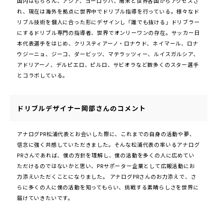
国内はもちろん、アジア、ヨーロッパ、南米と世界各国からアクセスさ
れ、現在は海外を拠点に世界中でドリブル指導を行っている。様々なド
リブル技術を個人に合った形にデザインし「誰でも抜ける」ドリブラー
にするドリブル専門の指導者、世界でオンリーワンの存在。サッカー日
本代表選手をはじめ、クリスティアーノ・ロナウド、ネイマール、ロナ
ウジーニョ、ジーコ、ダービッツ、マテラッツィー、ルイスガルシア、
アドリアーノ、デルピエロ、ピルロ、サビオラなど数多くのスター選手
とコラボしている。
ドリブルデザイナー岡部さんのコメント
アナログPR松浦代表とお会いした際に、これまでの自身の活動や夢、
信念に強く共感していただきました。そんな松浦代表の率いるアナログ
PRさんであれば、僕の方針を理解し、僕の活動を多くの人に広めてい
ただけるのではないかと思い、PRサポーター企業として広報活動にお
力添えいただくことになりました。 アナログPRさんのお力添えで、さ
らに多くの人に僕の活動を知ってもらい、挑戦する素晴らしさを世界に
届けていきたいです。