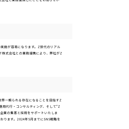
の実施が容易になります。Z世代のリアル
T株式会社との業務提携により、弊社がZ
世界一頼られる存在になることを目指すZ
の運用代行・コンサルティング、そして“Z
、企業の集客と採用をサポートいたしま
ります。2024年5月までにSNS戦略を