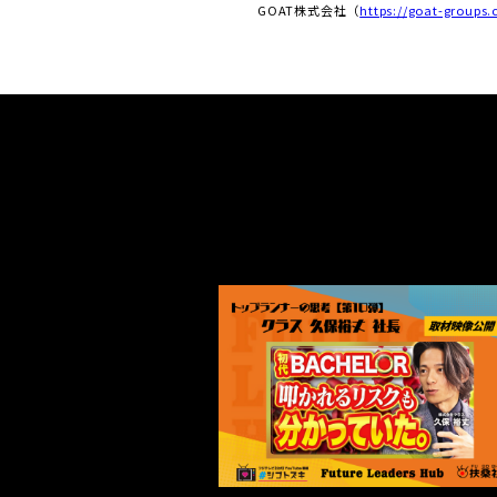
GOAT株式会社（
https://goat-groups