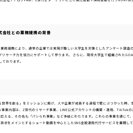
株式会社との業務提携の背景
社の業務提携により、通常の企業では実現が難しい大学生を対象としたアンケート調査
グリサーチ力を協力にサポートして参ります。 さらに、現役大学生で組織されたGOA
しております。
える世界を創る」をミッションに掲げ、人や企業が成長する過程で壁にぶつかった時、
事業内容は、Z世代のリサーチ事業、LINE公式アカウントの構築・運用、TikTok
で応える、その名も「パシられ事業」など多岐にわたります。これらの事業を通じて
の訴求をメインとするショート動画を中心としたSNS全般運用代行サービスを展開してお