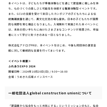
本イベントは、子どもたちが重機体験などを通じて建設業に親しみを持
ち、ものづくりの楽しさと可能性を体感する職業体験型イベントです。
また、GCUの支援を受けて来日したカンボジアの子どもたちによる伝
統舞踊披露を通じて、異文化交流の場も提供。日本の子どもたちが国際
的な視野を育む機会となりました。入場無料で実施された本イベントに
は、未来の担い手たちに向けたさまざまなコンテンツが用意され、参加
者にとって学びと気づきのある一日となりました。
株式会社アナログPRは、本イベントをはじめ、今後も同団体の運営全
般に対して継続的な支援を行ってまいります。
＜イベント概要＞
ふれあうEXPO 2024
開催日時：2024年10月20日(日) / 9:30～16:00
会場：うめきた広場メインスペース
一般社団法人global construction unionについて
「建設業から社会をもっと元気にする」というミッションのもと、社会