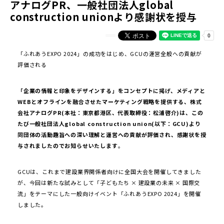
アナログPR、一般社団法人global
construction unionより感謝状を授与
「ふれあうEXPO 2024」の成功をはじめ、GCUの運営全般への貢献が
評価される
「企業の情報と印象をデザインする」をコンセプトに掲げ、メディアと
WEBとオフラインを融合させたマーケティング戦略を提供する、株式
会社アナログPR(本社：東京都港区、代表取締役：松浦啓介)は、この
たび一般社団法人global construction union(以下：GCU)より
同団体の活動趣旨への深い理解と運営への貢献が評価され、感謝状を授
与されましたのでお知らせいたします
。
GCUは、これまで建設業界関係者向けに全国大会を開催してきました
が、今回は新たな試みとして「子どもたち × 建設業の未来 × 国際交
流」をテーマにした一般向けイベント「ふれあうEXPO 2024」を開催
しました。