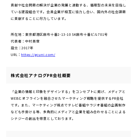
貢献や社会問題の解決が企業の発展と連動する、循環型の未来を目指し
ている建設組合です。会員企業が相互に協力し合い、国内外の社会課題
に貢献することに尽力しています。
所在地：東京都港区麻布十番2-13-10 SK麻布十番ビル701号
代表者：中村英俊
設立：2017年
URL：
https://gcuni.com/
株式会社アナログPR会社概要
「企業の情報と印象をデザインする」をコンセプトに掲げ、メディアと
WEBとオフラインを融合させたマーケティング戦略を提供するPR会社
です。また、マーケティング視点でテレビ番組やラジオ番組の企画制作
なども手掛ける等、多角的にメディアと企業を組み合わせることによる
シナジーの創出を得意としております。