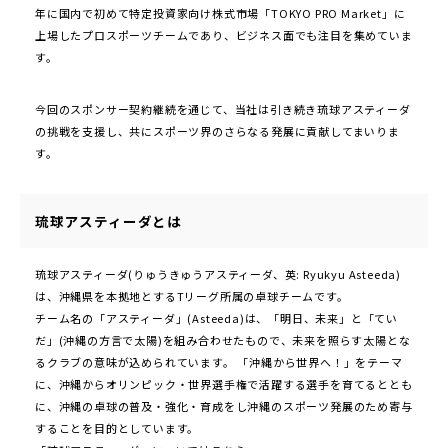
年に国内で初めて特定投資家向け株式市場「TOKYO PRO Market」に
上場したプロスポーツチームであり、ビジネス面でも注目を集めていま
す。
今回のスポンサー契約継続を通じて、当社は引き続き琉球アスティーダ
の挑戦を支援し、共にスポーツ界のさらなる発展に貢献してまいりま
す。
琉球アスティーダとは
琉球アスティーダ(りゅうきゅうアスティーダ、英: Ryukyu Asteeda)
は、沖縄県を本拠地とするTリーグ所属の卓球チームです。
チーム名の「アスティーダ」(Asteeda)は、「明日、未来」と「てい
だ」(沖縄の方言で太陽)を組み合わせたもので、未来を照らす太陽とな
るクラブの意味が込められています。 「沖縄から世界へ！」をテーマ
に、沖縄からオリンピック・世界選手権で活躍する選手を育てるととも
に、沖縄の卓球の普及・強化・育成をし沖縄のスポーツ発展のため寄与
することを目的としています。