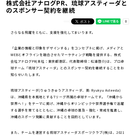
株式会社アナログPR、琉球アスティーダと
のスポンサー契約を継続
さらなる飛躍をともに、支援を強化してまいります。
「企業の情報と印象をデザインする」をコンセプトに掲げ、メディアと
WEBとオフラインを融合させたマーケティング戦略を提供する、株式
会社アナログPR(本社：東京都港区、代表取締役：松浦啓介)は、プロ卓
球チーム「琉球アスティーダ」とのスポンサー契約を継続することをお
知らせいたします。
琉球アスティーダ(りゅうきゅうアスティーダ、英: Ryukyu Asteeda)
は、沖縄県を本拠地とするTリーグ所属の卓球チームです。「沖縄から
世界へ！」をテーマに掲げ、沖縄からオリンピックや世界選手権で活躍
する選手を育てるとともに、沖縄の卓球の普及・強化・育成を推進し、
沖縄のスポーツ発展に貢献することを目的としています。
また、チームを運営する琉球アスティーダスポーツクラブ(株)は、2021