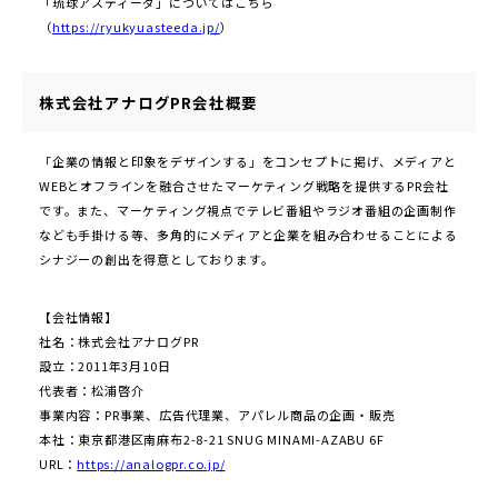
「琉球アスティーダ」についてはこちら
（
https://ryukyuasteeda.jp/
）
株式会社アナログPR会社概要
「企業の情報と印象をデザインする」をコンセプトに掲げ、メディアと
WEBとオフラインを融合させたマーケティング戦略を提供するPR会社
です。また、マーケティング視点でテレビ番組やラジオ番組の企画制作
なども⼿掛ける等、多⾓的にメディアと企業を組み合わせることによる
シナジーの創出を得意としております。
【会社情報】
社名：株式会社アナログPR
設⽴：2011年3⽉10⽇
代表者：松浦啓介
事業内容：PR事業、広告代理業、アパレル商品の企画・販売
本社：東京都港区南麻布2-8-21 SNUG MINAMI-AZABU 6F
URL：
https://analogpr.co.jp/