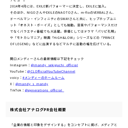
2014年4月には、EXILE新パフォーマーに決定し、EXILEに加入。
そのほか、NIGOさんやEXILEのNAOTOさん、m-floのVERBALさん、
ドーベルマン・インフィニティのSWAYさんと共に、ヒップホップユニ
ット「オネスト・ボーイズ」としても始動。音楽やパフォーマンスだけ
でなくバラエティ番組でも大活躍。俳優としてはドラマ「パリピ孔明」
や「モトカレマニア」映画「HiGH&LOW」シリーズなどの「PRINCE
OF LEGEND」などに出演するなどマルチに活動の幅を広げている。
関口メンディーさんの最新情報は下記をチェック
Instagram：
@mandy_sekiguchi_official
YouTube：
@CLOfficialYouTubeChannel
voicy：
#メンディーのホームルーム
X：
@mandy_s_mandy
TikTok：
@generations_official_
株式会社アナログPR会社概要
「企業の情報と印象をデザインする」をコンセプトに掲げ、メディアと