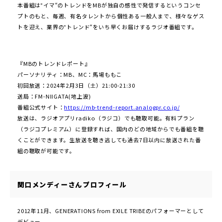
本番組は‟イマ“のトレンドをMBが独自の感性で発信するというコンセ
プトのもと、毎週、有名タレントから個性ある一般人まで、様々なゲス
トを迎え、業界の‟トレンド“をいち早くお届けするラジオ番組です。
『MBのトレンドレポート』
パーソナリティ：MB、MC：馬場ももこ
初回放送：2024年2月3日（土）21:00-21:30
送局：FM-NIIGATA(地上波)
番組公式サイト：
https://mb-trend-report.analogpr.co.jp/
放送は、ラジオアプリradiko（ラジコ）でも聴取可能。有料プラン
（ラジコプレミアム）に登録すれば、国内のどの地域からでも番組を聴
くことができます。生放送を聴き逃しても過去7日以内に放送された番
組の聴取が可能です。
関口メンディーさんプロフィール
2012年11月、GENERATIONS from EXILE TRIBEのパフォーマーとして
デビュー。