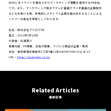
WEBとオフラインを融合させたマーケティング戦略を提供するPR会社
です。また、マーケティング視点でテレビ番組やラジオ番組の企画制作
なども⼿掛ける等、多⾓的にメディアと企業を組み合わせることによる
シナジーの創出を得意としております。
社名：株式会社アナログPR
設⽴：2011年3⽉10⽇
代表者：松浦啓介
事業内容：PR事業、広告代理業、アパレル商品の企画・販売
本社：東京都港区東⿇布1丁⽬9番11号GROWTHBY IOQ W-25
URL：
https://analogpr.co.jp/
Related Articles
最新記事