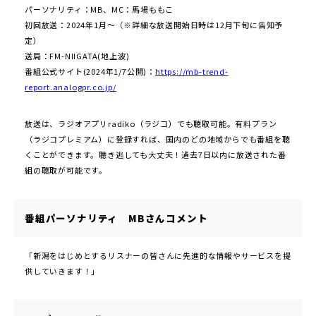
パーソナリティ：MB、MC：馬場ももこ
初回放送：2024年1月〜（※詳細な放送開始日時は12月下旬に告知予
定）
送局：FM-NIIGATA(地上波)
番組公式サイト(2024年1/7公開)：
https://mb-trend-
report.analogpr.co.jp/
放送は、ラジオアプリradiko（ラジコ）でも聴取可能。有料プラン
（ラジコプレミアム）に登録すれば、国内のどの地域からでも番組を聴
くことができます。聴き逃しても大丈夫！過去7日以内に放送された番
組の聴取が可能です。
番組パーソナリティ MBさんコメント
「新潟をはじめとするリスナーの皆さんに先進的な情報やサービスを提
供していきます！」