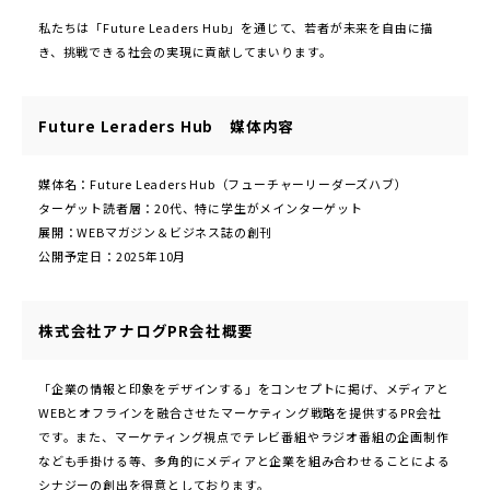
私たちは「Future Leaders Hub」を通じて、若者が未来を自由に描
き、挑戦できる社会の実現に貢献してまいります。
Future Leraders Hub 媒体内容
媒体名：Future Leaders Hub（フューチャーリーダーズハブ）
ターゲット読者層：20代、特に学生がメインターゲット
展開：WEBマガジン＆ビジネス誌の創刊
公開予定日：2025年10月
株式会社アナログPR会社概要
「企業の情報と印象をデザインする」をコンセプトに掲げ、メディアと
WEBとオフラインを融合させたマーケティング戦略を提供するPR会社
です。また、マーケティング視点でテレビ番組やラジオ番組の企画制作
なども⼿掛ける等、多⾓的にメディアと企業を組み合わせることによる
シナジーの創出を得意としております。