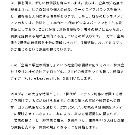
は一線を画す、新しい価値観を育んでいます。彼らは、企業の知名度や
規模よりも、社会貢献性や個人の成長、ワークライフバランスを重視
し、納得感を大切にする傾向があります。しかし、既存のビジネスメデ
ィアの多くは、依然として30代〜50代のビジネスパーソンを主たる読
者層としており、Z世代が真に求める情報や、彼らの視点に立った深い
洞察を提供する場が圧倒的に不足しているのが現状です。一方で、企業
側もZ世代の価値観を十分に理解しきれず、採用活動においてミスマッ
チが生じるという課題を抱えています。
この「企業と学生の橋渡し」という社会的な要請に応えるべく、株式会
社扶桑社と株式会社アナロクPRは、Z世代の未来をつくる新しい経済メ
ディア「Future Leaders Hub」を創刊いたします。
本メディアの大きな特徴として、Z世代がコンテンツ制作に参画する機
会を設けている点が挙げられます。企画会議への参加や経営者への取
材、コラム執筆などを通じて、Z世代のリアルな視点や価値観をメディ
アに反映させていきます。これにより、単なる情報提供に留まらず、
「若者の視点」と「経営者の知見」を融合させ、未来を担う人材と企業
の成長を支える「共創の場」となることを目指します。