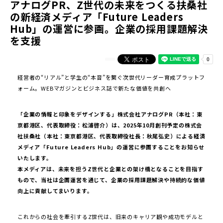
アナログPR、Z世代の未来をつくる扶桑社
の新経済メディア「Future Leaders
Hub」の運営に参画。企業の採用課題解決
を支援
経営者の“リアル”と学生の“本音”を繋ぐ次世代リーダー育成プラットフ
ォーム。WEBマガジンとビジネス誌で新たな価値を共創へ
「企業の情報と印象をデザインする」株式会社アナログPR（本社：東
京都港区、代表取締役：松浦啓介）は、2025年10月創刊予定の株式会
社扶桑社（本社：東京都港区、代表取締役社長：秋尾弘史）による経済
メディア「Future Leaders Hub」の運営に参画することをお知らせ
いたします。
本メディアは、未来を担うZ世代と企業との架け橋となることを目指す
もので、当社は企画運営を通じて、企業の採用課題解決や持続的な価値
向上に貢献してまいります。
これからの社会を牽引するZ世代は、旧来のキャリア観や成功モデルと