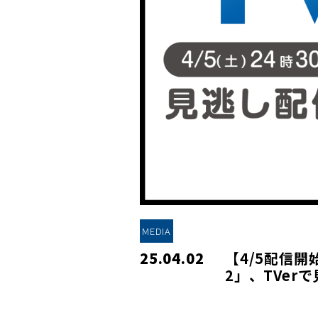
MEDIA
25.04.02
【4/5配信
2」、TVer