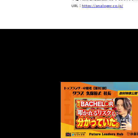
URL：
https://analogpr.co.jp/