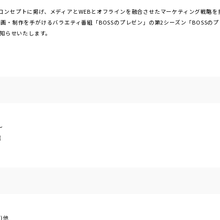
コンセプトに掲げ、メディアとWEBとオフラインを融合させたマーケティング戦略を提
画・制作を手がけるバラエティ番組「BOSSのプレゼン」の第2シーズン「BOSSの
お知らせいたします。
～
信
)他