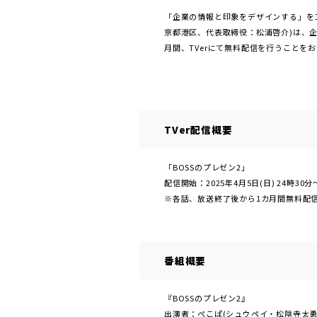
「企業の情報と印象をデザインする」を
京都港区、代表取締役：松浦啓介)は、企
月間、TVerにて無料配信を行うことを
TVer配信概要
「BOSSのプレゼン2」
配信開始：2025年4月5日(日) 24時30分
※各話、放送終了後から1カ月間無料配
番組概要
『BOSSのプレゼン2』
出演者：ぺこぱ(シュウペイ・松陰寺太勇