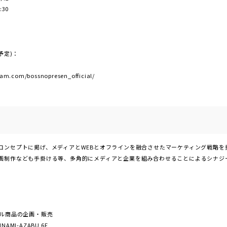
:30
予定)：
m.com/bossnopresen_official/
コンセプトに掲げ、メディアとWEBとオフラインを融合させたマーケティング戦略を
画制作なども手掛ける等、多角的にメディアと企業を組み合わせることによるシナジ
レル商品の企画・販売
AMI-AZABU 6F