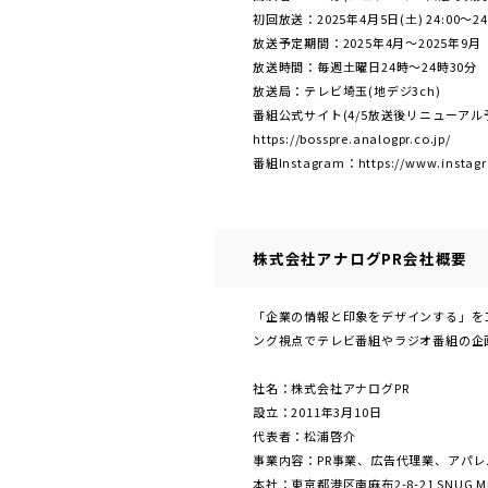
初回放送：2025年4月5日(土) 24:00～24
放送予定期間：2025年4月～2025年9月
放送時間：毎週土曜日24時～24時30分
放送局：テレビ埼玉(地デジ3ch)
番組公式サイト(4/5放送後リニューアル
https://bosspre.analogpr.co.jp/
番組Instagram：https://www.instagra
株式会社アナログPR会社概要
「企業の情報と印象をデザインする」を
ング視点でテレビ番組やラジオ番組の企
社名：株式会社アナログPR
設⽴：2011年3⽉10⽇
代表者：松浦啓介
事業内容：PR事業、広告代理業、アパ
本社：東京都港区南麻布2-8-21 SNUG MIN