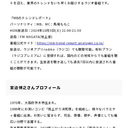
トを迎え、業界のトレンドをいち早くお届けするラジオ番組です。
『MBのトレンドレポート』
パーソナリティ：MB、MC：馬場ももこ
#036放送日：2024年10月5日(土) 21:00-21:30
送局：FM-NIIGATA(地上波)
番組公式サイト：
https://mb-trend-report.analogpr.co.jp/
放送は、ラジオアプリradiko（ラジコ）でも聴取可能。有料プラン
（ラジコプレミアム）に登録すれば、国内のどの地域からでも番組を聴
くことができます。生放送を聴き逃しても過去7日以内に放送された番
組の聴取が可能です。
宮迫博之
さんプロフィール
1970年、大阪府茨木市生まれ。
1989年にお笑いコンビ「雨上がり決死隊」を結成し、様々なバラエテ
ィ番組に出演。お笑いに留まらず、司会、俳優、歌手、声優としても幅
広い分野で活躍する。
吉本興業退所後は、2019年にYouTubeチャンネル「宮迫ですッ！」を