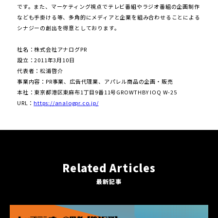
です。また、マーケティング視点でテレビ番組やラジオ番組の企画制作
なども⼿掛ける等、多⾓的にメディアと企業を組み合わせることによる
シナジーの創出を得意としております。
社名：株式会社アナログPR
設⽴：2011年3⽉10⽇
代表者：松浦啓介
事業内容：PR事業、広告代理業、アパレル商品の企画・販売
本社：東京都港区東⿇布1丁⽬9番11号GROWTHBY IOQ W-25
URL：
https://analogpr.co.jp/
Related Articles
最新記事