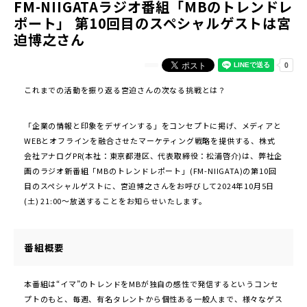
FM-NIIGATAラジオ番組「MBのトレンドレ
ポート」 第10回目のスペシャルゲストは宮
迫博之さん
これまでの活動を振り返る宮迫さんの次なる挑戦とは？
「企業の情報と印象をデザインする」をコンセプトに掲げ、メディアと
WEBとオフラインを融合させたマーケティング戦略を提供する、株式
会社アナログPR(本社：東京都港区、代表取締役：松浦啓介)は、弊社企
画のラジオ新番組「MBのトレンドレポート」(FM-NIIGATA)の第10回
目のスペシャルゲストに、宮迫博之さんをお呼びして2024年10⽉5日
(土) 21:00〜放送することをお知らせいたします。
番組概要
本番組は“イマ”のトレンドをMBが独自の感性で発信するというコンセ
プトのもと、毎週、有名タレントから個性ある一般人まで、様々なゲス