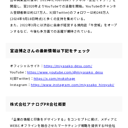
開設し、翌2020年よりYouTubeでの活動を開始。YouTubeのチャンネ
ル登録者数は約127万人、X(旧Twitter)のフォロワーは約248万人
(2024年9月18日時点)と多くの支持を集めている。
また、2022年3月には渋谷に自身が経営する焼肉店「牛宮城」をオープ
ンするなど、今後も多方面での活躍が期待されている。
宮迫博之さんの最新情報は下記をチェック
オフィシャルサイト：
https://miyasako-desu.com/
YouTube：
https://www.youtube.com/@miyasako_desu
X(旧Twitter)：
https://x.com/motohage
Instagram：
https://www.instagram.com/miyasako_hiroyuki/
株式会社アナログPR会社概要
「企業の情報と印象をデザインする」をコンセプトに掲げ、メディアと
WEBとオフラインを融合させたマーケティング戦略を提供するPR会社