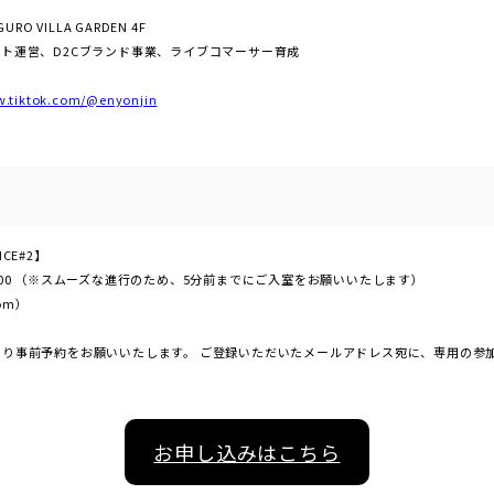
O VILLA GARDEN 4F
イト運営、D2Cブランド事業、ライブコマーサー育成
w.tiktok.com/@enyonjin
ICE#2】
0～15:00 （※スムーズな進行のため、5分前までにご入室をお願いいたします）
om）
より事前予約をお願いいたします。 ご登録いただいたメールアドレス宛に、専用の参加用
お申し込みはこちら