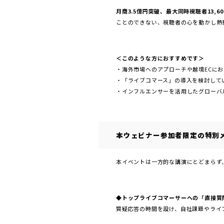
月商3.5億円突破、最大同時視聴者13,6
ことのできない、視聴者の心を動かし熱
＜このような方におすすめです＞
・海外市場へのアプローチや越境ECに
・「ライブコマース」の導入を検討して
・インフルエンサーを活用したグローバ
本ウェビナー参加者限定の特別
本イベントは一方的な講演にとどまらず
◆トップライブコマーサーへの「直接質
質疑応答の時間を設け、自社課題やライ