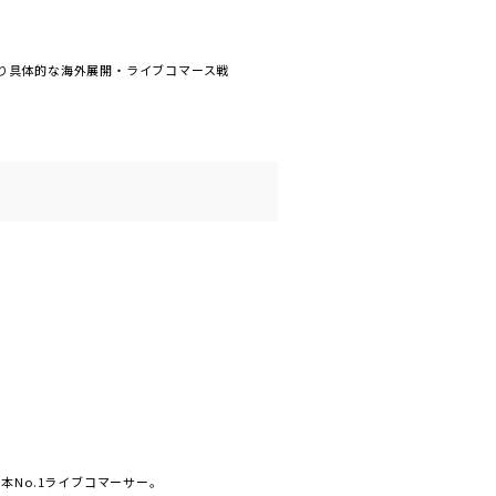
り具体的な海外展開・ライブコマース戦
日本No.1ライブコマーサー。