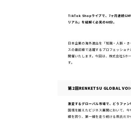
TikTok Shopライブで、7ヶ月連
リアル」を紐解く必見の60分。
日本企業の海外進出を「知識・人脈・き
スの最前線で活躍するプロフェッショナルから
開催いたします。今回は、株式会社Sホー
す。
第2回RENKETSU GLOBAL V
激変するグローバル市場で、どうファン
国境を越えたビジネス展開において、今
績を誇り、第一線を走り続ける燕氏だか