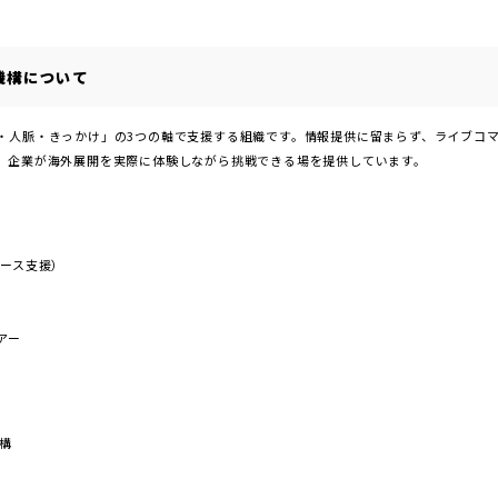
機構について
・人脈・きっかけ」の3つの軸で支援する組織です。情報提供に留まらず、ライブコ
、企業が海外展開を実際に体験しながら挑戦できる場を提供しています。
コマース支援）
）
アー
構