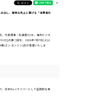
ンを生み出し、確実な売上に繋げる「消費者の
区、代表理事：松浦啓介)は、海外ビジネ
CE]の第二回を、2026年7月7日(火)に
靖(エン ヨンジン)氏が登壇いたしま
、日本No.1ライバーとして圧倒的な実