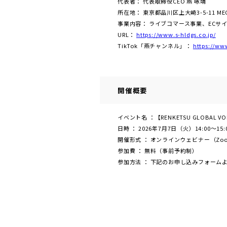
代表者： 代表取締役CEO 燕 咏靖
所在地： 東京都品川区上大崎3-5-11 MEGUR
事業内容： ライブコマース事業、ECサ
URL：
https://www.s-hldgs.co.jp/
TikTok「燕チャンネル」：
https://ww
開催概要
イベント名 ：【RENKETSU GLOBAL VO
日時 ： 2026年7月7日（火）14:0
開催形式 ： オンラインウェビナー（Zo
参加費 ： 無料（事前予約制）
参加方法 ： 下記のお申し込みフォーム