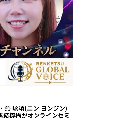
燕 咏靖(エン ヨンジン)
連結機構がオンラインセミ