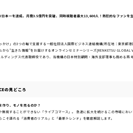
続GMV日本一を達成。月商3.5億円を突破、同時視聴者最大13,600人！熱狂的なファ
っかけ」の3つの軸で支援する一般社団法人国際ビジネス連結機構(所在地：東京都港
”生きた情報”をお届けするオンラインセミナーシリーズ[RENKETSU GLOBAL VOI
ルディングス代表取締役であり、当機構の日本特別顧問・海外支部理事も務める燕 咏
OICEの見どころ
を作り、モノを売るのか？
や無視することができない「ライブコマース」。 急速に拡大を続けるこの市場において
らこそ語れる「消費者のリアル」と「最新トレンド」を徹底解説します。