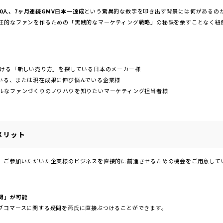
00人、7ヶ月連続GMV日本一達成
という驚異的な数字を叩き出す背景には何があるの
狂的なファンを作るための「実践的なマーケティング戦略」の秘訣を余すことなく紐解
おける「新しい売り方」を探している日本のメーカー様
いる、または現在成果に伸び悩んでいる企業様
ルなファンづくりのノウハウを知りたいマーケティング担当者様
メリット
、ご参加いただいた企業様のビジネスを直接的に前進させるための機会をご用意して
問」が可能
ブコマースに関する疑問を燕氏に直接ぶつけることができます。