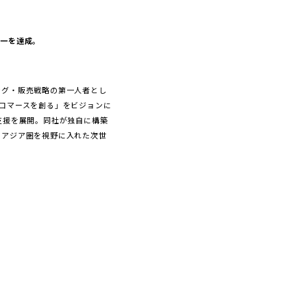
本一を達成。
ング・販売戦略の第一人者とし
コマースを創る」をビジョンに
支援を展開。同社が独自に構築
、アジア圏を視野に入れた次世