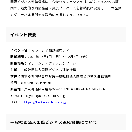
国際ビジネス連結機構は、今後もマレーシアをはじめとするASEAN諸
国で、魅力的な商談機会・交流プログラムを継続的に実施し、日本企業
のグローバル展開を実践的に支援してまいります。
イベント概要
イベント名：
マレーシア商談確約ツアー
開催期間：
2025年12月1日（月）～12月5日（金）
開催場所：
マレーシア・クアラルンプール
主催：
一般社団法人国際ビジネス連結機構
本件に関するお問い合わせ先一般社団法人国際ビジネス連結機構
担当：
YIM CHUNGHYEOK
所在地：
東京都港区南麻布2-8-21 SNUG MINAMI-AZABU 6F
E-mail：
c,yim@kokusaibiz.org
URL：
https://kokusaibiz.org/
一般社団法人国際ビジネス連結機構について