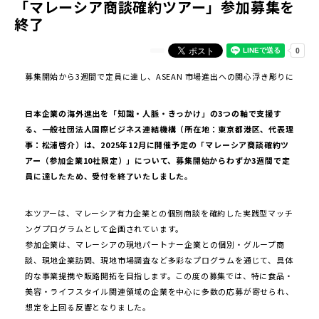
「マレーシア商談確約ツアー」参加募集を
終了
募集開始から3週間で定員に達し、ASEAN 市場進出への関心浮き彫りに
日本企業の海外進出を「知識・人脈・きっかけ」の3つの軸で支援す
る、一般社団法人国際ビジネス連結機構（所在地：東京都港区、代表理
事：松浦啓介）は、2025年12月に開催予定の「マレーシア商談確約ツ
アー（参加企業10社限定）」について、募集開始からわずか3週間で定
員に達したため、受付を終了いたしました。
本ツアーは、マレーシア有力企業との個別商談を確約した実践型マッチ
ングプログラムとして企画されています。
参加企業は、マレーシアの現地パートナー企業との個別・グループ商
談、現地企業訪問、現地市場調査など多彩なプログラムを通じて、具体
的な事業提携や販路開拓を目指します。この度の募集では、特に食品・
美容・ライフスタイル関連領域の企業を中心に多数の応募が寄せられ、
想定を上回る反響となりました。