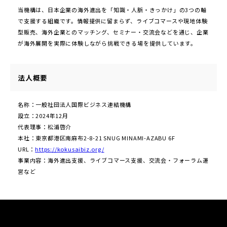
当機構は、日本企業の海外進出を「知識・人脈・きっかけ」の3つの軸
で支援する組織です。情報提供に留まらず、ライブコマースや現地体験
型販売、海外企業とのマッチング、セミナー・交流会などを通じ、企業
が海外展開を実際に体験しながら挑戦できる場を提供しています。
法人概要
名称：一般社団法人国際ビジネス連結機構
設立：2024年12月
代表理事：松浦啓介
本社：東京都港区南麻布2-8-21 SNUG MINAMI-AZABU 6F
URL：
https://kokusaibiz.org/
事業内容：海外進出支援、ライブコマース支援、交流会・フォーラム運
営など