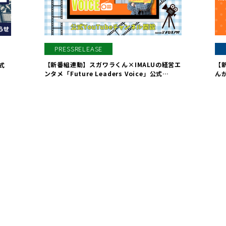
PRESSRELEASE
【新番組連動】スガワラくん×IMALUの経営エ
【
式
ンタメ「Future Leaders Voice」公式
ん
YouTubeチャンネルを開設
Le